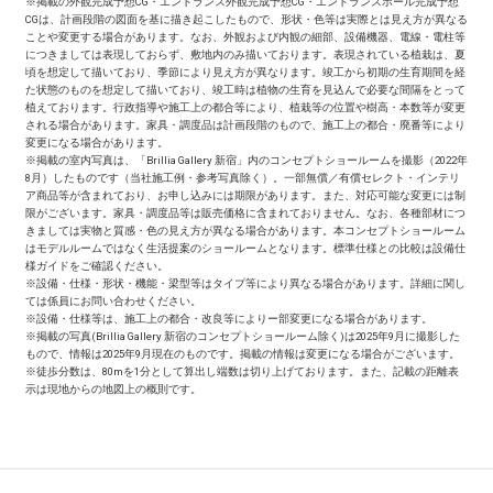
※
掲載の外観完成予想CG・エントランス外観完成予想CG・エントランスホール完成予想
CG​は、計画段階の図面を基に描き起こしたもので、形状・色等は実際とは見え方が異なる
ことや変更する場合があります。なお、外観および内観の細部、設備機器、電線・電柱等
につきましては表現しておらず、敷地内のみ描いております。表現されている植栽は、夏
頃を想定して描いており、季節により見え方が異なります。竣工から初期の生育期間を経
た状態のものを想定して描いており、竣工時は植物の生育を見込んで必要な間隔をとって
植えております。行政指導や施工上の都合等により、植栽等の位置や樹高・本数等が変更
される場合があります。家具・調度品は計画段階のもので、施工上の都合・廃番等により
変更になる場合があります。
※
掲載の室内写真は、「Brillia Gallery 新宿」内のコンセプトショールームを撮影（2022年
8月）したものです（当社施工例・参考写真除く）。一部無償／有償セレクト・インテリ
ア商品等が含まれており、お申し込みには期限があります。また、対応可能な変更には制
限がございます。家具・調度品等は販売価格に含まれておりません。なお、各種部材につ
きましては実物と質感・色の見え方が異なる場合があります。本コンセプトショールーム
はモデルルームではなく生活提案のショールームとなります。標準仕様との比較は設備仕
様ガイドをご確認ください。
※
設備・仕様・形状・機能・梁型等はタイプ等により異なる場合があります。詳細に関し
ては係員にお問い合わせください。
※
設備・仕様等は、施工上の都合・改良等によりー部変更になる場合があります。
※
掲載の写真(Brillia Gallery 新宿のコンセプトショールーム除く)は2025年9月に撮影した
もので、情報は2025年9月現在のものです。掲載の情報は変更になる場合がございます。
※
徒歩分数は、80mを1分として算出し端数は切り上げております。また、記載の距離表
示は現地からの地図上の概則です。