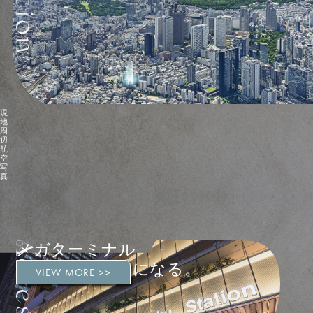
現
地
周
辺
航
空
写
真
メガターミナル
「新宿」が拠点になる。
VIEW MORE >>