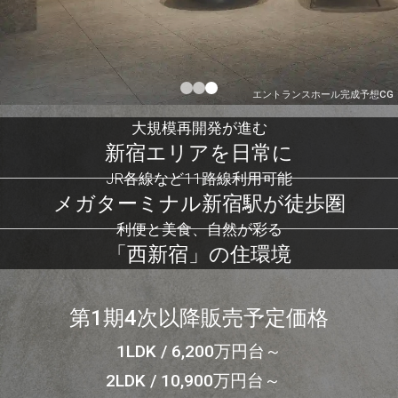
エントランスホール完成予想CG
大規模再開発が進む
新宿エリアを日常に
JR各線など11路線利用可能
メガターミナル新宿駅が徒歩圏
利便と美食、自然が彩る
「西新宿」の住環境
第1期4次以降販売予定価格
1LDK / 6,200万円台～
2LDK / 10,900万円台～