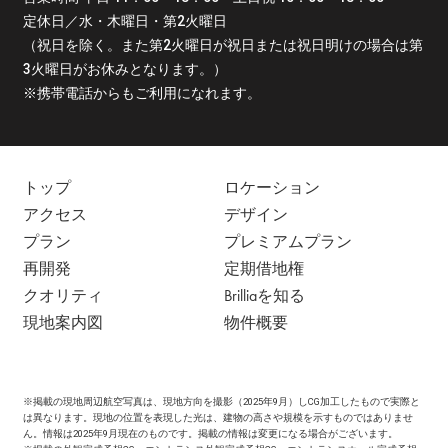
定休日／水・木曜日・第2火曜日
（祝日を除く。また第2火曜日が祝日または祝日明けの場合は第
3火曜日がお休みとなります。）
※携帯電話からもご利用になれます。
トップ
ロケーション
アクセス
デザイン
プラン
プレミアムプラン
再開発
定期借地権
クオリティ
Brilliaを知る
現地案内図
物件概要
※
掲載の現地周辺航空写真は、現地方向を撮影（2025年9月）しCG加工したもので実際と
は異なります。現地の位置を表現した光は、建物の高さや規模を示すものではありませ
ん。情報は2025年9月現在のものです。掲載の情報は変更になる場合がございます。