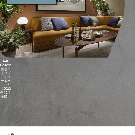
Brillia
Gallery
新宿コ
ンセプ
トショ
ールー
ム
（2022
年12月
撮影）
TOP