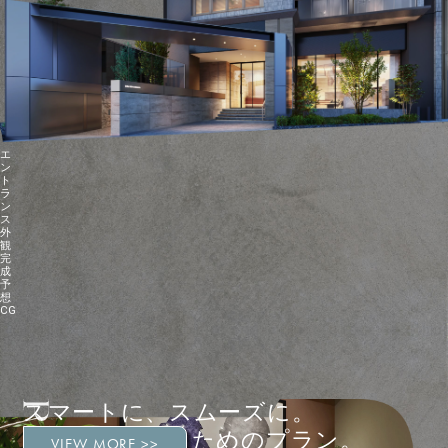
エ
ン
ト
ラ
ン
ス
外
観
完
成
予
想
CG
スマートに、スムーズに。
都心を謳歌するためのプラン。
VIEW MORE >>