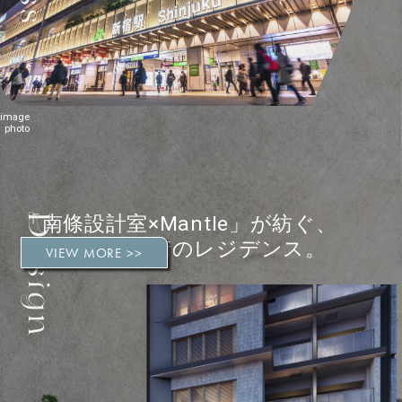
image
photo
「南條設計室×Mantle」が紡ぐ、
進化し続ける街のレジデンス。
VIEW MORE >>