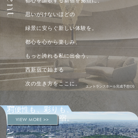
都心を謳歌する新宿を拠点に、
思いがけないほどの
緑景に安らぐ新しい体験を。
都心を心から楽しみ、
もっと誇れる私に出会う、
西新宿で始まる
次の生き方をここに。
エントランスホール完成予想CG
利便性も、彩りも、
満たされる西新宿。
VIEW MORE >>